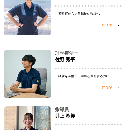
「警察官から児童福祉の現場へ」
more
理学療法士
佐野 秀平
「経験を基盤に、組織を牽引する力に」
more
指導員
井上 希美