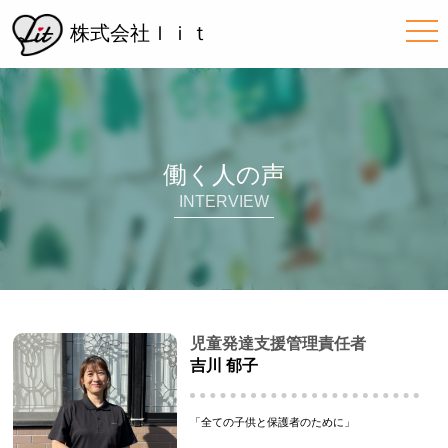
me
株式会社ｌｉｔ
働く人の声
INTERVIEW
児童発達支援管理責任者
吉川 郁子
「全ての子供と保護者のために」