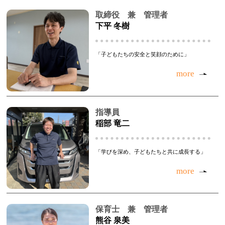
取締役 兼 管理者
下平 冬樹
「子どもたちの安全と笑顔のために」
more
指導員
稲部 竜二
「学びを深め、子どもたちと共に成長する」
more
保育士 兼 管理者
熊谷 泉美