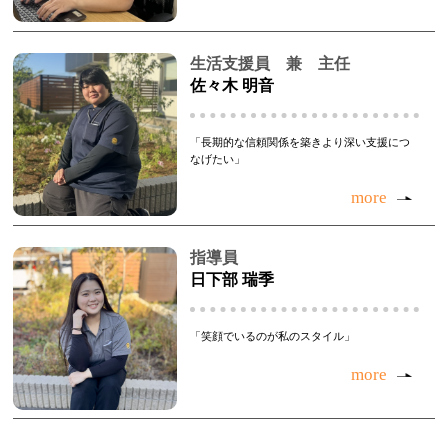
生活支援員 兼 主任
佐々木 明音
「長期的な信頼関係を築きより深い支援につ
なげたい」
more
指導員
日下部 瑞季
「笑顔でいるのが私のスタイル」
more