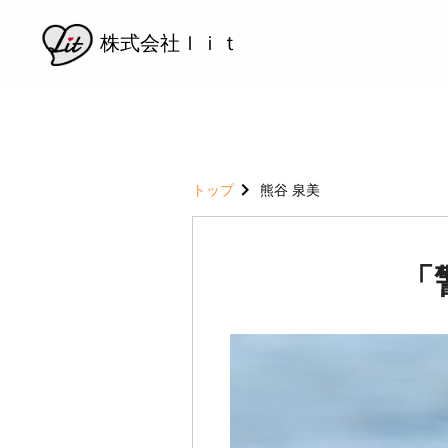
株式会社ｌｉｔ
トップ
熊谷 泉美
「