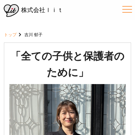
me
株式会社ｌｉｔ
トップ
吉川 郁子
「全ての子供と保護者の
ために」