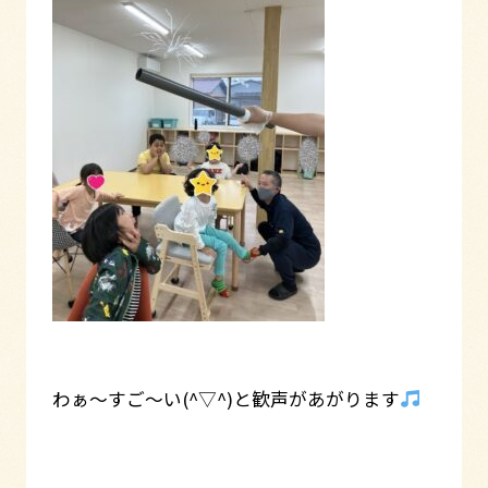
わぁ～すご～い(^▽^)と歓声があがります