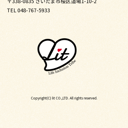
〒338-0835 さいたま市桜区道場1-10-2
TEL 048-767-5933
Copyright(C) lit CO.,LTD. All rights reserved.