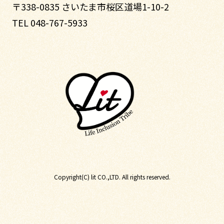
〒338-0835 さいたま市桜区道場1-10-2
TEL 048-767-5933
Copyright(C) lit CO.,LTD. All rights reserved.