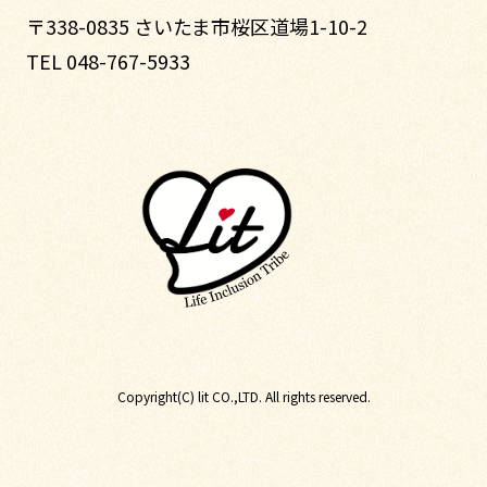
〒338-0835 さいたま市桜区道場1-10-2
TEL 048-767-5933
Copyright(C) lit CO.,LTD. All rights reserved.