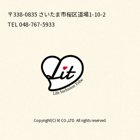
〒338-0835 さいたま市桜区道場1-10-2
TEL 048-767-5933
Copyright(C) lit CO.,LTD. All rights reserved.