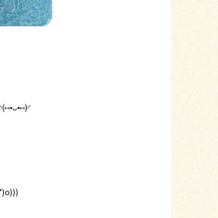
ᴗ•⑅)◜
)))