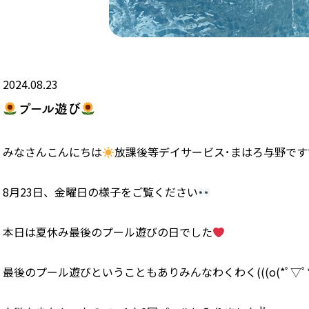
2024.08.23
プール遊び
みなさんこんにちは
放課後等デイサービス･まはろ与野です◝(⑅•
8月23日、金曜日の様子をご覧ください
本日は夏休み最後のプール遊びの日でした
最後のプール遊びということもありみんなわくわく(((o(*ﾟ▽ﾟ*)o