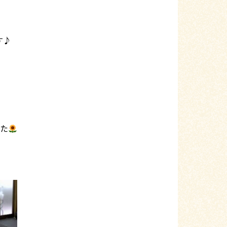
す♪
した