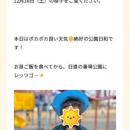
12月16日（土）の様子をご覧ください。
本日はポカポカ良い天気
絶好の公園日和で
す！
お昼ご飯を食べてから、日進の番場公園に
レッツゴ―