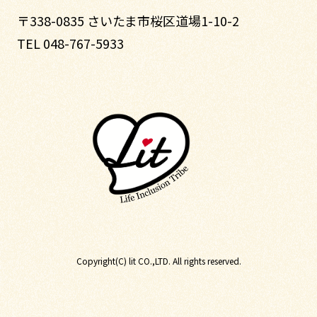
〒338-0835 さいたま市桜区道場1-10-2
TEL 048-767-5933
Copyright(C) lit CO.,LTD. All rights reserved.