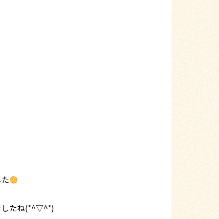
した
ね(*^▽^*)