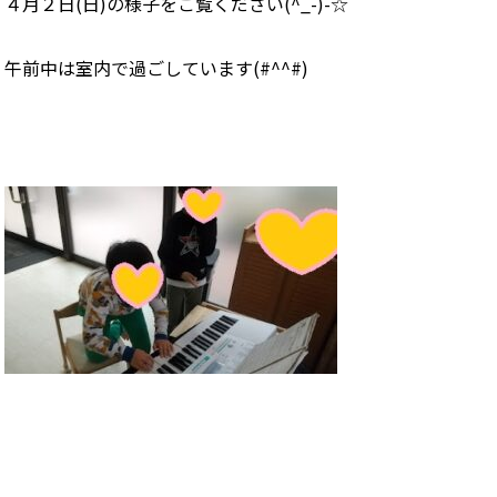
４月２日(日)の様子をご覧ください(^_-)-☆
午前中は室内で過ごしています(#^^#)