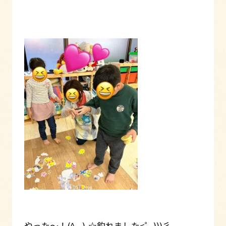
やった～！(^_-)-☆釣れました<゜)))彡