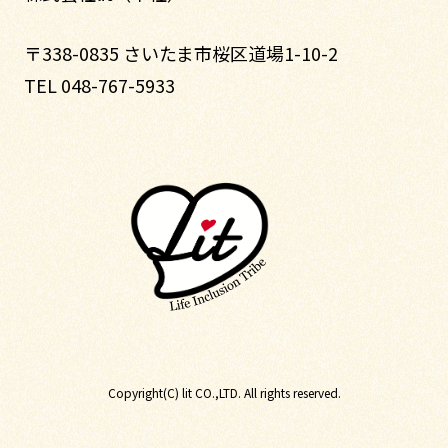
〒338-0835 さいたま市桜区道場1-10-2
TEL 048-767-5933
Copyright(C) lit CO.,LTD. All rights reserved.