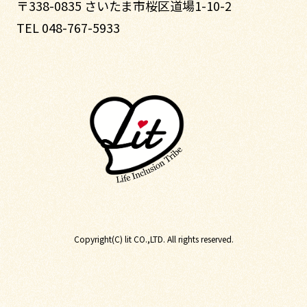
〒338-0835 さいたま市桜区道場1-10-2
TEL 048-767-5933
Copyright(C) lit CO.,LTD. All rights reserved.