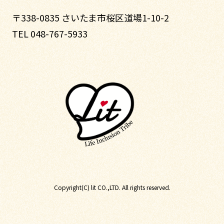
〒338-0835 さいたま市桜区道場1-10-2
TEL 048-767-5933
Copyright(C) lit CO.,LTD. All rights reserved.