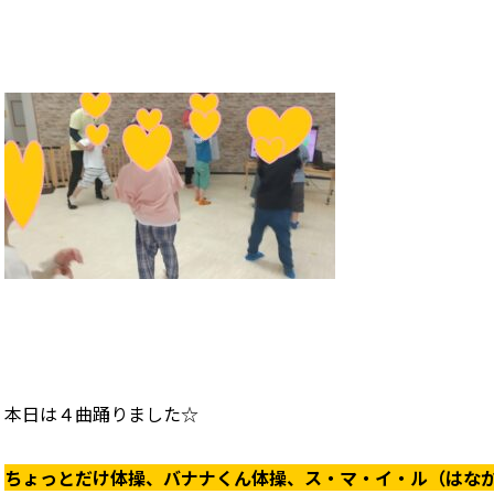
本日は４曲踊りました☆
ちょっとだけ体操、バナナくん体操、ス・マ・イ・ル（はな