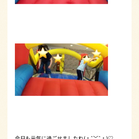
今日も元気に過ごせましたね(﹡ˆ﹀ˆ﹡)♡