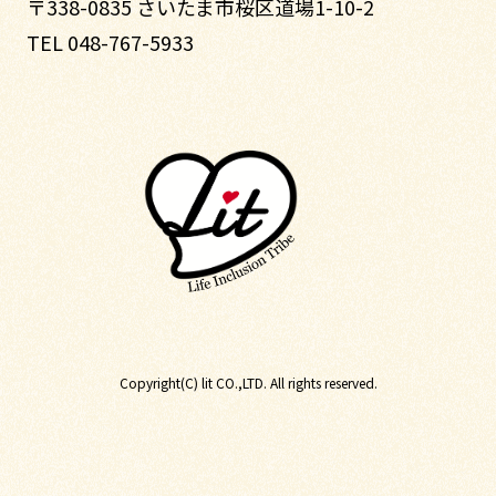
〒338-0835 さいたま市桜区道場1-10-2
TEL 048-767-5933
Copyright(C) lit CO.,LTD. All rights reserved.